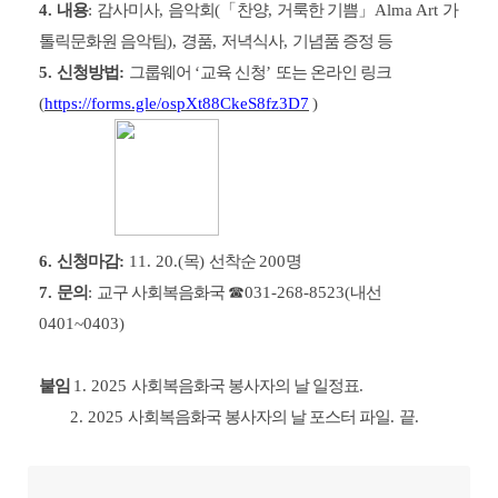
4.
내용
:
감사미사
,
음악회
(
「
찬양
,
거룩한 기쁨
」
Alma Art
가
톨릭문화원 음악팀
),
경품
,
저녁식사
,
기념품 증정 등
5.
신청방법
:
그룹웨어
‘
교육 신청
’
또는 온라인 링크
(
https://forms.gle/ospXt88CkeS8fz3D7
)
6
.
신청마감
:
11. 20.(
목
)
선착순
200
명
7.
문의
:
교구 사회복음화국
☎
031-268-8523(
내선
0401~0403)
붙임
1. 2025
사회복음화국 봉사자의 날 일정표
.
2. 2025
사회복음화국 봉사자의 날 포스터 파일
.
끝
.